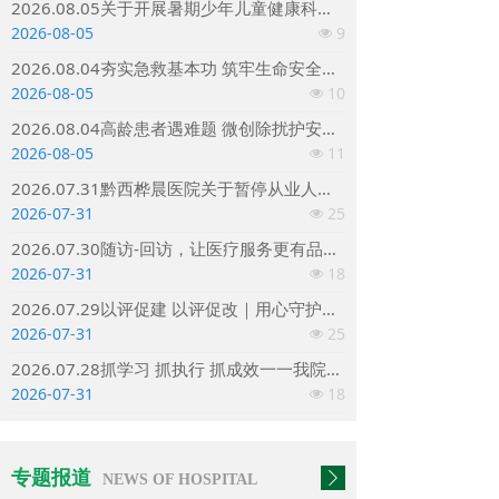
2026.08.05关于开展暑期少年儿童健康科普与免费筛查活动
2026-08-05
9
넶
2026.08.04夯实急救基本功 筑牢生命安全线——我院综合内科组织除颤仪规范化操作专项培训
2026-08-05
10
넶
2026.08.04高龄患者遇难题 微创除扰护安康｜黔西桦晨医院妇产科成功为八旬老人完成高难度取环术
2026-08-05
11
넶
2026.07.31黔西桦晨医院关于暂停从业人员预防性健康体检（健康证）办理通知
2026-07-31
25
넶
2026.07.30随访-回访，让医疗服务更有品质更有温度
2026-07-31
18
넶
2026.07.29以评促建 以评促改｜用心守护透析患者生命线
2026-07-31
25
넶
2026.07.28抓学习 抓执行 抓成效一一我院党支部召开党员理论（业务）学习闭环管理专题会
2026-07-31
18
넶
专题报道
ꄲ
NEWS OF HOSPITAL