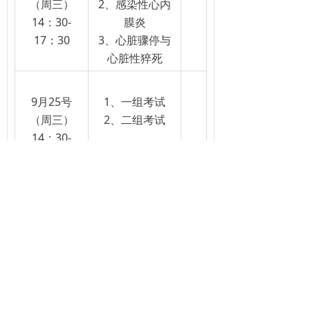
（周三）
2、感染性心内
14：30-
膜炎
17：30
3、心脏骤停与
心脏性猝死
9月25号
1、一组考试
（周三）
2、二组考试
14：30-
17：30
黔西桦晨医院
2024年6月30日