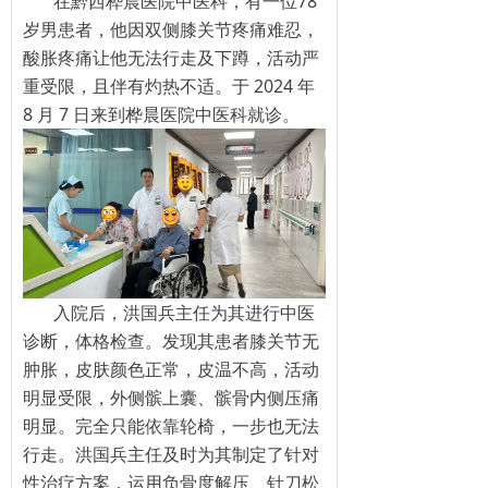
在黔西桦晨医院中医科，有一位78
岁男患者，他因双侧膝关节疼痛难忍，
酸胀疼痛让他无法行走及下蹲，活动严
重受限，且伴有灼热不适。于 2024 年
8 月 7 日来到桦晨医院中医科就诊。
入院后，洪国兵主任为其进行中医
诊断，体格检查。发现其患者膝关节无
肿胀，皮肤颜色正常，皮温不高，活动
明显受限，外侧髌上囊、髌骨内侧压痛
明显。完全只能依靠轮椅，一步也无法
行走。洪国兵主任及时为其制定了针对
性治疗方案，运用负骨度解压、针刀松