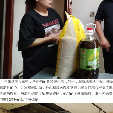
来到老兵家中，严莉书记紧紧握住老兵的手，深情地表达问候。随后
着老兵的心。此次慰问活动，黔西桦晨医院党支部为老兵们精心准备了米
关爱与敬意。当老兵们接过这些物资时，他们的手微微颤抖，眼中闪烁着
们奉献精神的认可与铭记。