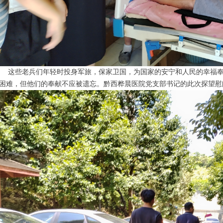
些老兵们年轻时投身军旅，保家卫国，为国家的安宁和人民的幸福奉
困难，但他们的奉献不应被遗忘。黔西桦晨医院党支部书记的此次探望慰