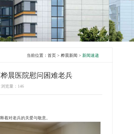
当前位置：
首页
>
桦晨新闻
>
新闻速递
西桦晨医院慰问困难老兵
浏览量：
146
释着对老兵的关爱与敬意。