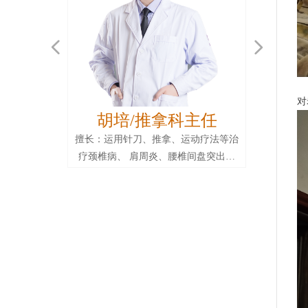
넳
넲
2
对
胡培/推拿科主任
擅长：运用针刀、推拿、运动疗法等治
疗颈椎病、 肩周炎、腰椎间盘突出、
坐骨神经痛、肱骨(内)外上髁炎、腰背
肌筋膜炎、骶髂关节综合征、梨状肌综
合征、膝骨关节炎、踝关节扭伤、腱鞘
炎、腱鞘囊肿等急慢性疾病。运用中医
传统复位手法治疗关节脱位等疾病。