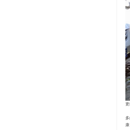
更
此
多
康