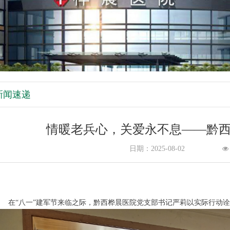
新闻速递
情暖老兵心，关爱永不息——黔
日期：
2025-08-02
넶
“八一”建军节来临之际，黔西桦晨医院党支部书记严莉以实际行动诠