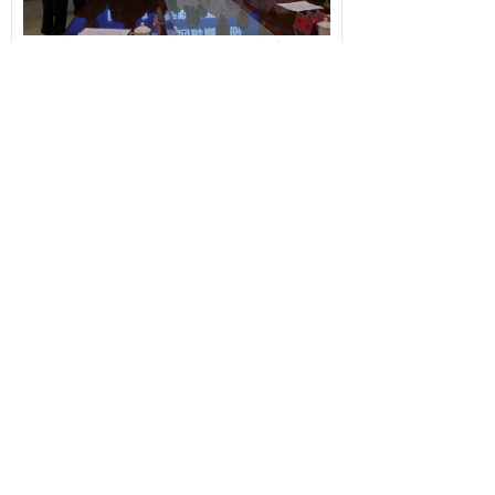
此次医联体及专科联盟的建立，将
构建起“资源共享、优势互补、协同发
展、群众受益”的长效合作机制。未来双
方还将在学术交流、科研协作、远程医
疗等方面深化合作，定期开展专家巡
诊、病例研讨和学术讲座，联合培养基
层医疗骨干。
通过这一系列举措，将推动桦晨医
院专科能力提升，为保障黔西地区人民
群众生命健康、助力“健康中国”建设贡
献力量。
医教部 撰稿
院综合办公室 宣
2025年11月3日