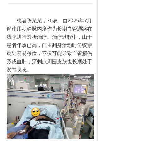
患者陈某某，76岁，自2025年7月
起使用动静脉内瘘作为长期血管通路在
我院进行透析治疗。治疗过程中，由于
患者年事已高，自主翻身活动时传统穿
刺针容易移位，不仅可能导致血管损伤
形成血肿，穿刺点周围皮肤也长期处于
淤青状态。