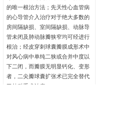
的唯一根治方法；先天性心血管病
的心导管介入治疗对于绝大多数的
房间隔缺损、室间隔缺损、动脉导
管未闭及肺动脉瓣狭窄均可经进行
根治；经皮穿刺球囊瓣膜成形术中
对风心病中单纯二狭或合并中度以
下二闭，而瓣膜无明显钙化、变形
者，二尖瓣球囊扩张术已完全替代
了外科手术治疗。
欢迎广大患者来院就诊及咨
询。我们的服务让你满意！
专家介绍