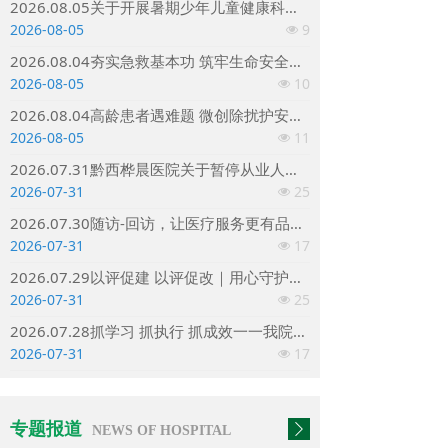
2026.08.05关于开展暑期少年儿童健康科普与免费筛查活动
2026-08-05
9
넶
2026.08.04夯实急救基本功 筑牢生命安全线——我院综合内科组织除颤仪规范化操作专项培训
2026-08-05
10
넶
2026.08.04高龄患者遇难题 微创除扰护安康｜黔西桦晨医院妇产科成功为八旬老人完成高难度取环术
2026-08-05
11
넶
2026.07.31黔西桦晨医院关于暂停从业人员预防性健康体检（健康证）办理通知
2026-07-31
25
넶
2026.07.30随访-回访，让医疗服务更有品质更有温度
2026-07-31
17
넶
2026.07.29以评促建 以评促改｜用心守护透析患者生命线
2026-07-31
25
넶
2026.07.28抓学习 抓执行 抓成效一一我院党支部召开党员理论（业务）学习闭环管理专题会
2026-07-31
17
넶
专题报道
ꄲ
NEWS OF HOSPITAL