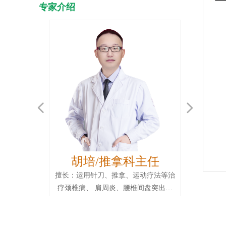
专家介绍
넳
넲
胡培/推拿科主任
擅长：运用针刀、推拿、运动疗法等治
疗颈椎病、 肩周炎、腰椎间盘突出、
坐骨神经痛、肱骨(内)外上髁炎、腰背
肌筋膜炎、骶髂关节综合征、梨状肌综
合征、膝骨关节炎、踝关节扭伤、腱鞘